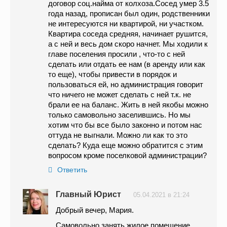
договор соц.найма от колхоза.Сосед умер 3.5
года назад, прописан был один, родственники
не интересуются ни квартирой, ни участком.
Квартира соседа средняя, начинает рушится,
а с ней и весь дом скоро начнет. Мы ходили к
главе поселения просили , что-то с ней
сделать или отдать ее нам (в аренду или как
то еще), чтобы привести в порядок и
пользоваться ей, но администрация говорит
что ничего не может сделать с ней т.к. не
брали ее на баланс. Жить в ней якобы можно
только самовольно заселившись. Но мы
хотим что бы все было законно и потом нас
оттуда не выгнали. Можно ли как то это
сделать? Куда еще можно обратится с этим
вопросом кроме поселковой администрации?
Ответить
Главный Юрист
05.04.2021 в 21:24
Добрый вечер, Мария.
Самовольно занять жилое помещение,