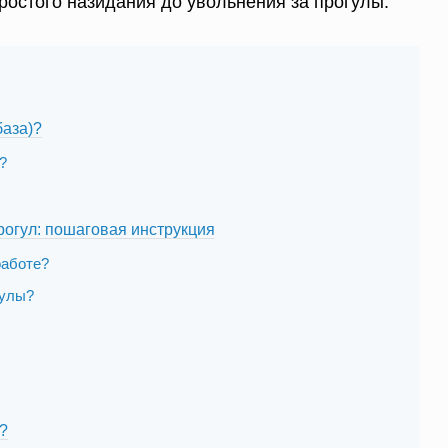
ростого назидания до увольнения за прогулы.
база)?
?
рогул: пошаговая инструкция
работе?
гулы?
?