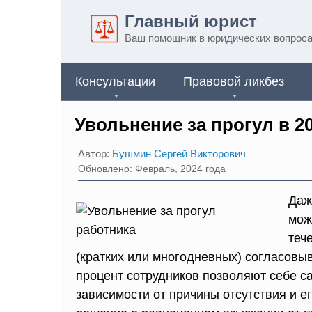
Перейти
Главный юрист
к
Ваш помощник в юридических вопрос
контенту
Консультации
Правовой ликбез
Увольнение за прогул в 2
Автор:
Бушмин Сергей Викторович
Обновлено: Февраль, 2024 года
Даж
мож
теч
(кратких или многодневных) согласовы
процент сотрудников позволяют себе с
зависимости от причины отсутствия и е