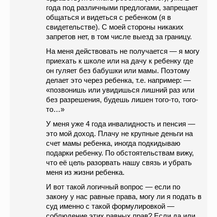
года под различными предлогами, запрещает
общаться и видеться с ребенком (я в
свидетельстве). С моей стороны никаких
запретов нет, в том числе выезд за границу.
На меня действовать не получается — я могу
приехать к школе или на дачу к ребенку где
он гуляет без бабушки или мамы. Поэтому
делает это через ребенка, т.е. например: —
«позвонишь или увидишься лишний раз или
без разрешения, будешь лишен того-то, того-
то…»
У меня уже 4 года инвалидность и пенсия —
это мой доход. Плачу не крупные деньги на
счет мамы ребенка, иногда подкидываю
подарки ребенку. По обстоятельствам вижу,
что её цель разорвать нашу связь и убрать
меня из жизни ребенка.
И вот такой логичный вопрос — если по
закону у нас равные права, могу ли я подать в
суд именно с такой формулировкой —
соблюдение этих равных прав? Если да или