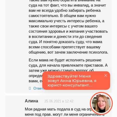
суда на тот факт, что вы инвалид, а значит
вам не всегда удобно забирать ребенка
самостоятельно. В общем вам нужно
максимально учесть интересы ребенка, а
также свои интересы с учетом вашего
состояния здоровья и желания участвовать
в воспитании и донести эти до сведения
суда. И понятно доказать суду, что мама
всеми способами препятствует вашему
общению, вот зачем заключение психолога.
Если мама не будет исполнять решение
суда, для начала привлекаете приставов. А
затем уже можно ставить вопрос об
определении места жительства ребенка с
вами, если есть такая возможность.
Ответить
Алина
25.06.2021 в 12:42
Моя радная мать подала в суд на ограничения
меня под прав. могут ли меня ограничения в