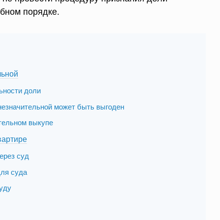
ебном порядке.
льной
ьности доли
незначительной может быть выгоден
тельном выкупе
вартире
ерез суд
для суда
суду