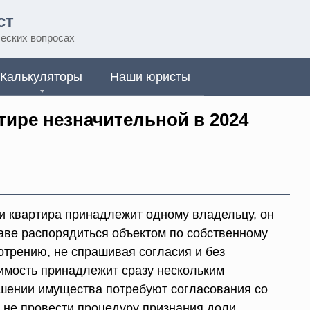
ст
еских вопросах
Калькуляторы
Наши юристы
тире незначительной в 2024
и квартира принадлежит одному владельцу, он
аве распорядиться объектом по собственному
отрению, не спрашивая согласия и без
имость принадлежит сразу нескольким
ошении имущества потребуют согласования со
и не провести процедуру признания доли