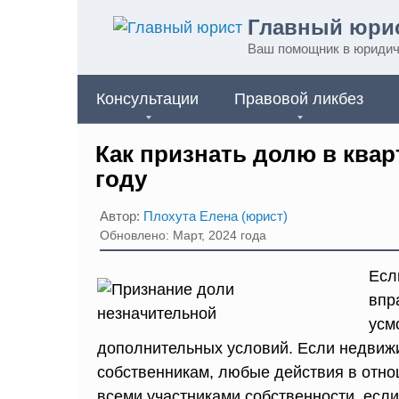
Перейти
Главный юри
к
Ваш помощник в юридич
контенту
Консультации
Правовой ликбез
Как признать долю в квар
году
Автор:
Плохута Елена (юрист)
Обновлено: Март, 2024 года
Есл
впр
усм
дополнительных условий. Если недвиж
собственникам, любые действия в отн
всеми участниками собственности, есл