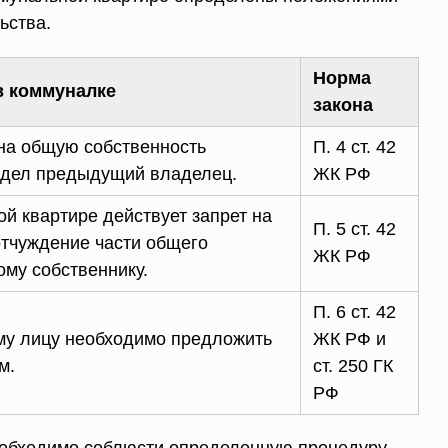
ьства.
Норма
в коммуналке
закона
на общую собственность
П. 4 ст. 42
ладел предыдущий владелец.
ЖК РФ
й квартире действует запрет на
П. 5 ст. 42
тчуждение части общего
ЖК РФ
му собственнику.
П. 6 ст. 42
му лицу необходимо предложить
ЖК РФ и
м.
ст. 250 ГК
РФ
еобходимо соблюсти определенную процедуру,