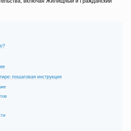
тельства, включая Жилищный и Гражданский
то?
лке
тире: пошаговая инструкция
аже
нтов
сти