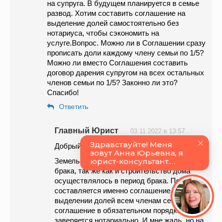
на супруга. В будущем планируется в семье
развод. Хотим составить соглашение на
выделение долей самостоятельно без
нотариуса, чтобы сэкономить на
услуге.Вопрос. Можно ли в Соглашении сразу
прописать доли каждому члену семьи по 1/5?
Можно ли вместо Соглашения составить
договор дарения супругом на всех остальных
членов семьи по 1/5? Законно ли это?
Спасибо!
Ответить
Главный Юрист
03.11.2022 в 13:57
Добрый день, Ирина.
Земельный участок приобретен в период
брака, так же как и строительство дома
осуществлялось в период брака. Поэтому
составляется именно соглашение о
выделении долей всем членам семьи и
соглашение в обязательном порядке
заверяется нотариально. И мне жаль, но на